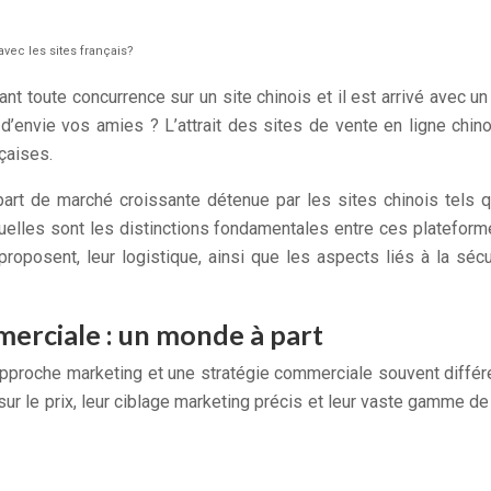
avec les sites français?
t toute concurrence sur un site chinois et il est arrivé avec un
 d’envie vos amies ? L’attrait des sites de vente en ligne chi
çaises.
rt de marché croissante détenue par les sites chinois tels q
elles sont les distinctions fondamentales entre ces plateform
s proposent, leur logistique, ainsi que les aspects liés à la sé
erciale : un monde à part
 approche marketing et une stratégie commerciale souvent diffé
ur le prix, leur ciblage marketing précis et leur vaste gamme 